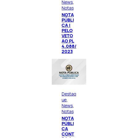
News
, 
Notas
NOTA
PÚBLI
CA |
PELO
VETO
AO PL
4.088/
2023
Destaq
ue
, 
News
, 
Notas
NOTA
PÚBLI
CA
CONT