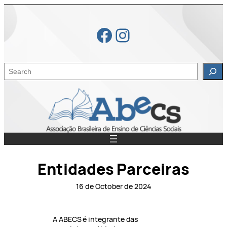
Skip
to
Facebook
Instagram
content
S
e
a
r
c
h
Entidades Parceiras
16 de October de 2024
A ABECS é integrante das