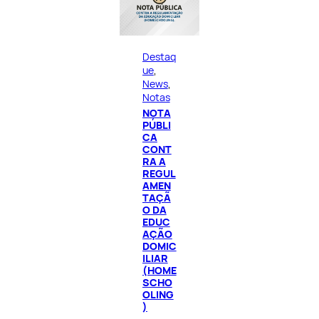
Destaq
ue
, 
News
, 
Notas
NOTA
PÚBLI
CA
CONT
RA A
REGUL
AMEN
TAÇÃ
O DA
EDUC
AÇÃO
DOMIC
ILIAR
(HOME
SCHO
OLING
)