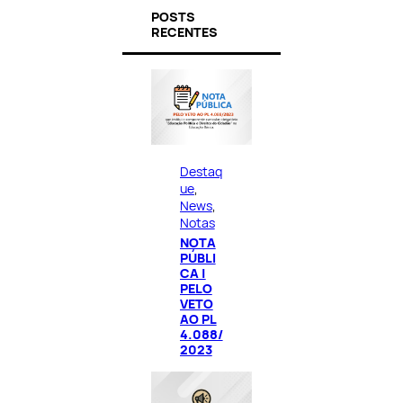
POSTS
RECENTES
Destaq
ue
, 
News
, 
Notas
NOTA
PÚBLI
CA |
PELO
VETO
AO PL
4.088/
2023