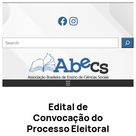
Skip
to
Facebook
Instagram
content
S
e
a
r
c
h
Edital de
Convocação do
Processo Eleitoral