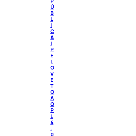
P
Ú
B
L
I
C
A
|
P
E
L
O
V
E
T
O
A
O
P
L
4
.
0