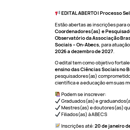
EDITAL ABERTO | Processo Se
Estão abertas as inscrições para 
Coordenadores(as) e Pesquisad
Observatório da Associação Bras
Sociais – On-Abecs
, para atuaçã
2026 a dezembro de 2027
.
O edital tem como objetivo fortal
ensino das Ciências Sociais no B
pesquisadores(as) comprometido
científica e a educação em suas m
Podem se inscrever:
Graduados(as) e graduandos(as
Mestres(as) e doutores(as) qu
Filiados(as) à ABECS
Inscrições até:
20 de janeiro d