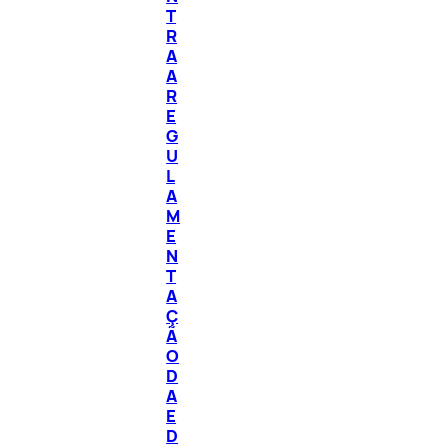
T
R
A
A
R
E
G
U
L
A
M
E
N
T
A
Ç
Ã
O
D
A
E
D