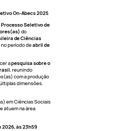
letivo On-Abecs 2025
o
Processo Seletivo de
ores(as)
do
ileira de Ciências
o no período de
abril de
ecer a
pesquisa sobre o
rasil
, reunindo
s(as) com a produção
últiplas dimensões.
) em Ciências Sociais
e atuem na área
e 2026, às 23h59