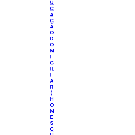
U
C
A
Ç
Ã
O
D
O
M
I
C
IL
I
A
R
(
H
O
M
E
S
C
H