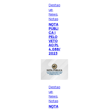
Destaq
ue
, 
News
, 
Notas
NOTA
PÚBLI
CA |
PELO
VETO
AO PL
4.088/
2023
Destaq
ue
, 
News
, 
Notas
NOTA