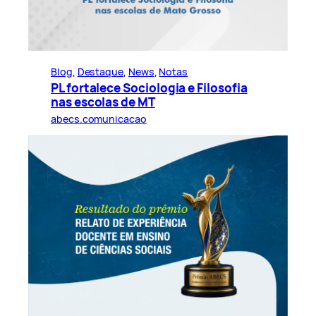
Blog
, 
Destaque
, 
News
, 
Notas
PL fortalece Sociologia e Filosofia
nas escolas de MT
abecs.comunicacao