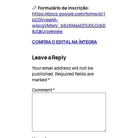
Formulário de inscrição:
https://docs.google.com/forms/d/1
pCGVyeaAA-
w4lcgVMIwV_b6z6MajdZGJOLOJbD
8JQkU/preview
CONFIRA O EDITAL NA ÍNTEGRA
Leave a Reply
Your email address will not be
published.
Required fields are
marked
*
Comment
*