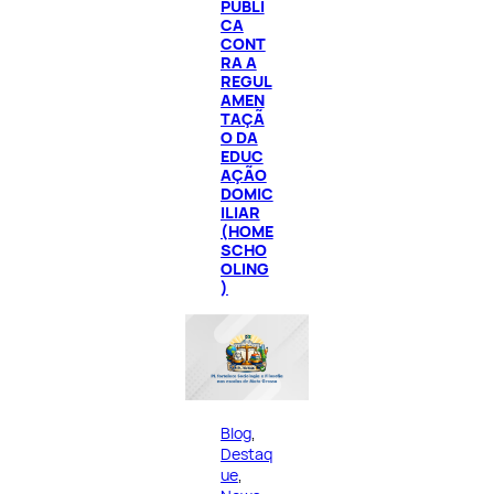
PÚBLI
CA
CONT
RA A
REGUL
AMEN
TAÇÃ
O DA
EDUC
AÇÃO
DOMIC
ILIAR
(HOME
SCHO
OLING
)
Blog
, 
Destaq
ue
, 