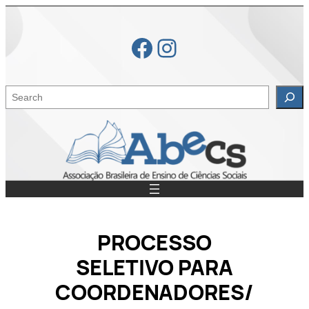
Skip
to
Facebook
Instagram
content
S
e
a
r
c
h
PROCESSO
SELETIVO PARA
COORDENADORES/