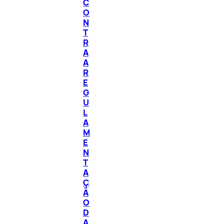
C
O
N
T
R
A
A
R
E
G
U
L
A
M
E
N
T
A
Ç
Ã
O
D
A