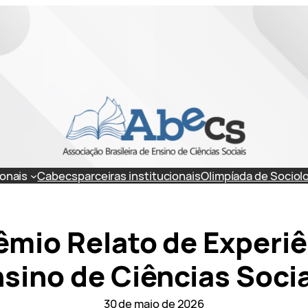
onais
Cabecs
parceiras institucionais
Olimpíada de Sociol
êmio Relato de Experi
sino de Ciências Soci
30 de maio de 2026