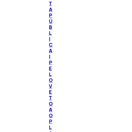
T
A
P
Ú
B
L
I
C
A
|
P
E
L
O
V
E
T
O
A
O
P
L