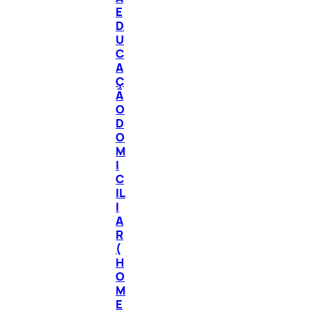
E
D
U
C
A
Ç
Ã
O
D
O
M
I
C
IL
I
A
R
(
H
O
M
E