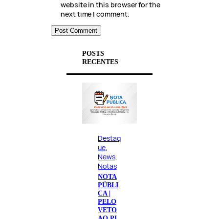
website in this browser for the
next time I comment.
POSTS
RECENTES
Destaq
ue
, 
News
, 
Notas
NOTA
PÚBLI
CA |
PELO
VETO
AO PL