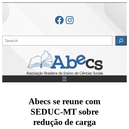
Skip
to
Facebook
Instagram
content
S
e
a
r
c
h
Abecs se reune com
SEDUC-MT sobre
redução de carga