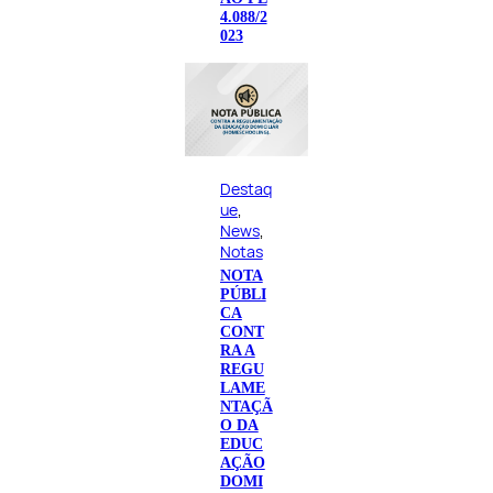
4.088/2
023
Destaq
ue
, 
News
, 
Notas
NOTA
PÚBLI
CA
CONT
RA A
REGU
LAME
NTAÇÃ
O DA
EDUC
AÇÃO
DOMI