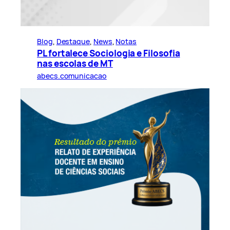
Blog
, 
Destaque
, 
News
, 
Notas
PL fortalece Sociologia e Filosofia
nas escolas de MT
abecs.comunicacao