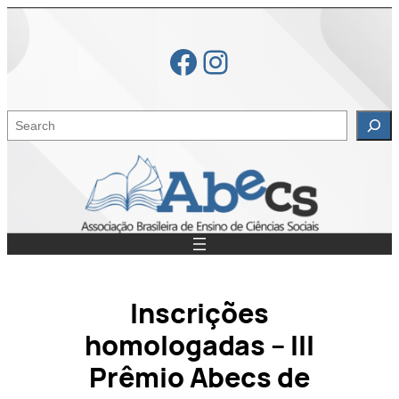
Skip
to
Facebook
Instagram
content
S
e
a
r
c
h
Inscrições
homologadas – III
Prêmio Abecs de