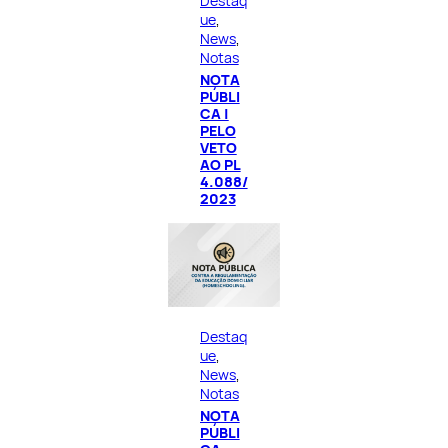
Destaq
ue
, 
News
, 
Notas
NOTA
PÚBLI
CA |
PELO
VETO
AO PL
4.088/
2023
Destaq
ue
, 
News
, 
Notas
NOTA
PÚBLI