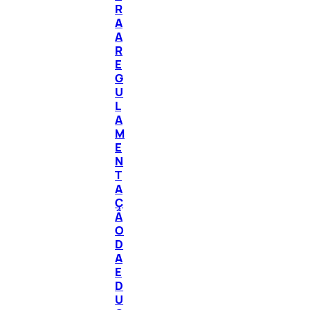
R
A
A
R
E
G
U
L
A
M
E
N
T
A
Ç
Ã
O
D
A
E
D
U