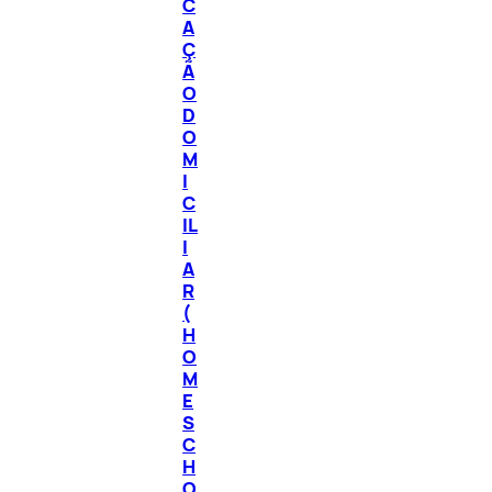
C
A
Ç
Ã
O
D
O
M
I
C
IL
I
A
R
(
H
O
M
E
S
C
H
O