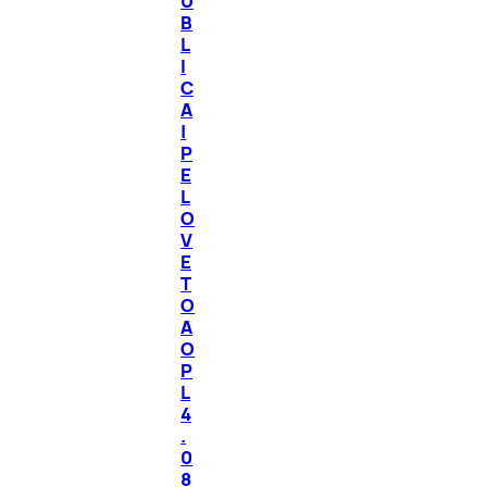
Ú
B
L
I
C
A
|
P
E
L
O
V
E
T
O
A
O
P
L
4
.
0
8