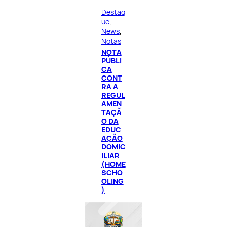
Destaq
ue
, 
News
, 
Notas
NOTA
PÚBLI
CA
CONT
RA A
REGUL
AMEN
TAÇÃ
O DA
EDUC
AÇÃO
DOMIC
ILIAR
(HOME
SCHO
OLING
)