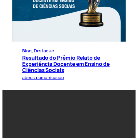
Blog
, 
Destaque
Resultado do Prêmio Relato de
Experiência Docente em Ensino de
Ciências Sociais
abecs.comunicacao