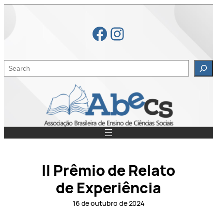
Pular
para
Facebook
Instagram
o
conteúdo
S
e
a
r
c
h
II Prêmio de Relato
de Experiência
16 de outubro de 2024